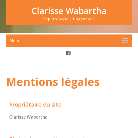
Clarisse Wabartha
Sophrologue – Hagenbach
Menu
Mentions légales
Propriétaire du site
Clarisse Wabartha